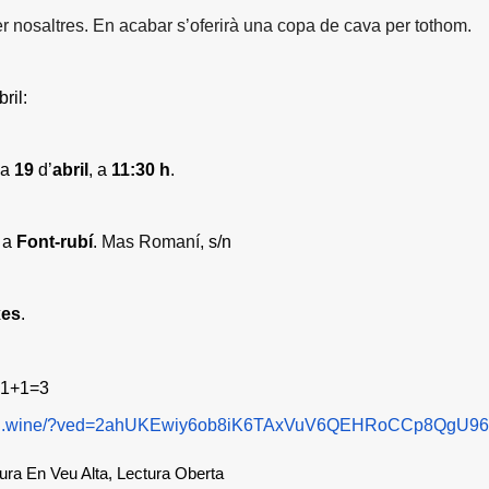
per nosaltres. En acabar s’oferirà una copa de cava per tothom.
ril:
ia
19
d’
abril
, a
11:30 h
.
, a
Font-rubí
.
Mas Romaní,
s/n
xes
.
 1+1=3
esu.wine/?ved=2ahUKEwiy6ob8iK6TAxVuV6QEHRoCCp8QgU
ura En Veu Alta
,
Lectura Oberta