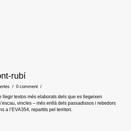
nt-rubí
ertes
/
0 comment
/
llegir textos més elaborats dels que es llegeixen
i s’escau, vincles – més enllà dels passadissos i rebedors
s a l’EVA354, repartits pel territori.