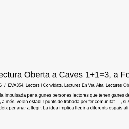
Lectura Oberta a Caves 1+1=3, a Fo
26
/
EVA354
,
Lectors i Convidats
,
Lectures En Veu Alta
,
Lectures Ob
a impulsada per algunes persones lectores que tenen ganes de 
 a més, volen establir punts de trobada per fer comunitat – i, s
eix per anar a llegir. La idea implica llegir a diferents espais afin