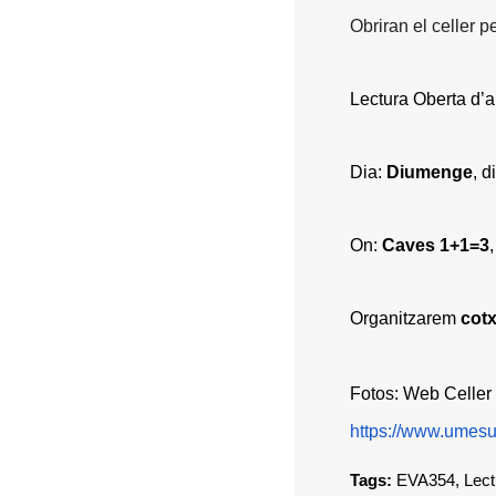
Obriran el celler 
Lectura Oberta d’ab
Dia:
Diumenge
, d
On:
Caves 1+1=3
Organitzarem
cot
Fotos: Web Celler
https://www.um
Tags:
EVA354
,
Lect