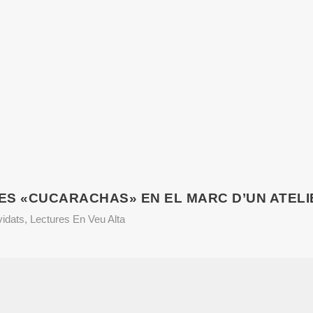
LES «CUCARACHAS» EN EL MARC D’UN ATELI
vidats
,
Lectures En Veu Alta