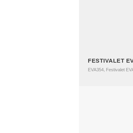
FESTIVALET E
EVA354
,
Festivalet E