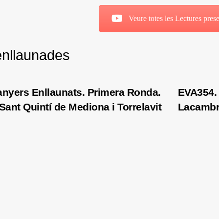
Veure totes les Lectures prese
enllaunades
anyers Enllaunats. Primera Ronda.
EVA354. 
Sant Quintí de Mediona i Torrelavit
Lacamb