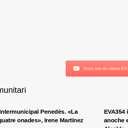
Veure tots els videos E
unitari
Intermunicipal Penedès. «La
EVA354 i
quatre onades», Irene Martínez
anoche e