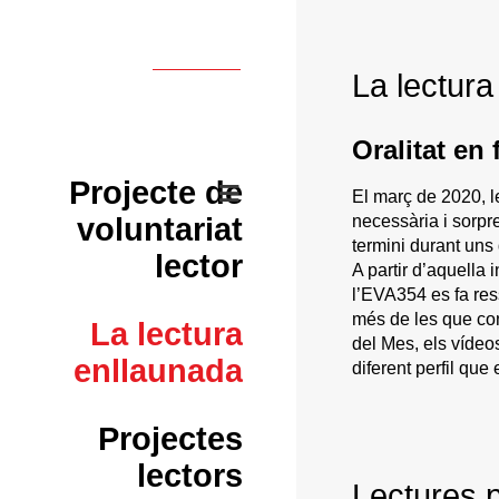
La lectura
Oralitat en 
Projecte de
El març de 2020, l
voluntariat
necessària i sorpr
termini durant uns
lector
A partir d’aquella 
l’EVA354 es fa res
més de les que con
La lectura
del Mes, els vídeo
enllaunada
diferent perfil que
Projectes
lectors
Lectures 