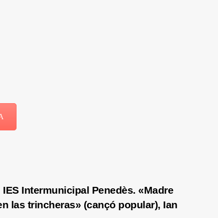
VA
 IES Intermunicipal Penedès. «Madre
n las trincheras» (cançó popular), Ian