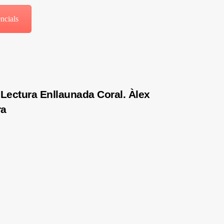
ncials
Lectura Enllaunada Coral. Àlex
ra