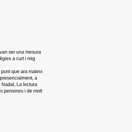
o van ser una mesura
Més
gies a curt i mig
informació
al punt que ara mateix
e presencialment, a
Montse Bueno
i Nadal, La lectura
654 46 99 39
és persones i de molt
lectures@enveualta.co
m