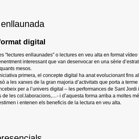
 enllaunada
format digital
es “lectures enllaunades” o lectures en veu alta en format víde
enentment interessant que van desenvocar en una sèrie d’estratè
 quants mesos.
iniciativa primera, el concepte digital ha anat evolucionant fins 
sò a les xarxes de la gran majoria d’activitats que porta a term
cebeix per a l’univers digital – les performances de Sant Jordi 
s de les col.laboracions,…- i d’aquesta forma arriba a moltes m
 estimen i entenen els beneficis de la lectura en veu alta.
presencials