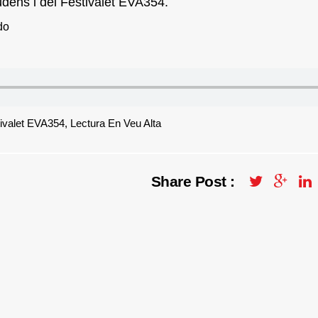
dens i del Festivalet EVA354.
do
ivalet EVA354
,
Lectura En Veu Alta
Share Post :