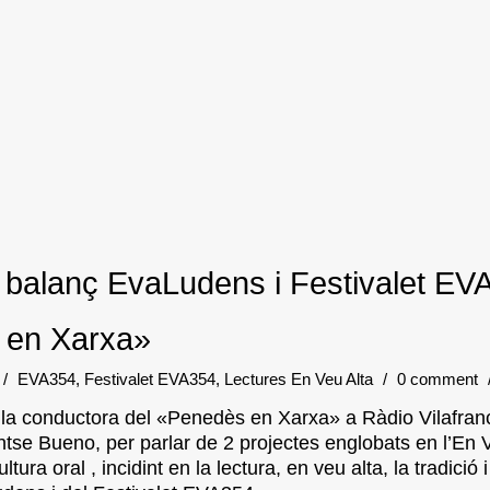
a balanç EvaLudens i Festivalet EV
 en Xarxa»
/
EVA354
,
Festivalet EVA354
,
Lectures En Veu Alta
/
0 comment
, la conductora del «Penedès en Xarxa» a Ràdio Vilafranc
tse Bueno, per parlar de 2 projectes englobats en l’En Veu
ltura oral , incidint en la lectura, en veu alta, la tradició