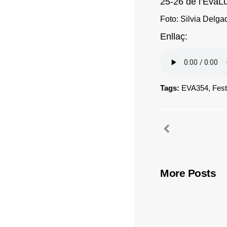
25-26 de l’EvaLu
Foto: Silvia Delga
Enllaç:
Tags:
EVA354
,
Fest
More Posts