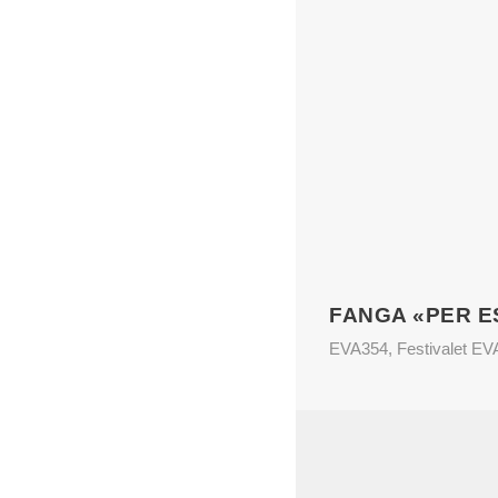
FANGA «PER E
EVA354
,
Festivalet E