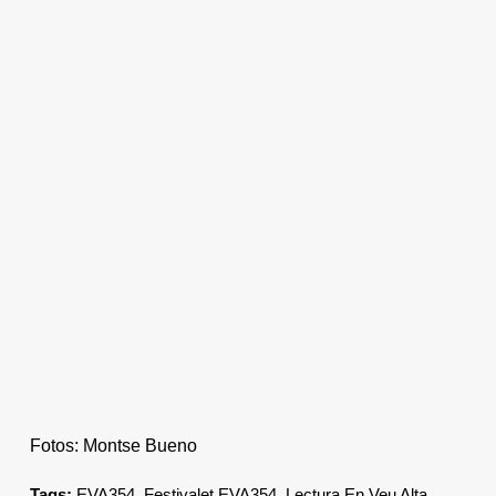
Fotos: Montse Bueno
Tags:
EVA354
,
Festivalet EVA354
,
Lectura En Veu Alta