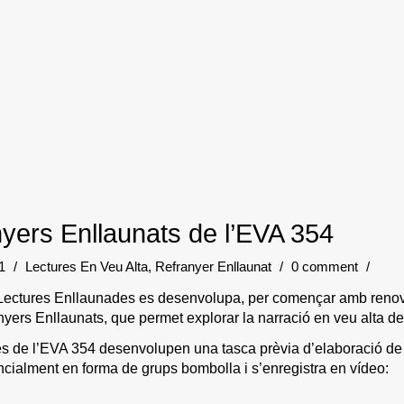
nyers Enllaunats de l’EVA 354
21
/
Lectures En Veu Alta
,
Refranyer Enllaunat
/
0 comment
/
Lectures Enllaunades es desenvolupa, per començar amb renovad
rs Enllaunats, que permet explorar la narració en veu alta del
res de l’EVA 354 desenvolupen una tasca prèvia d’elaboració de t
ncialment en forma de grups bombolla i s’enregistra en vídeo: