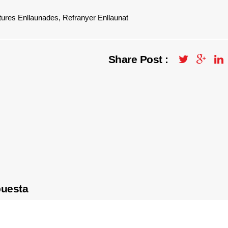
tures Enllaunades
,
Refranyer Enllaunat
Share Post :
puesta