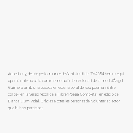
Aquest any, des de performance de Sant Jordi de l’EVA354 hem cregut
oportú unir-nos a la commemoració del centenari de la mort d’Àngel
Guimerà amb una posada en escena coral del seu poema «Entre
corbs», en la versió recollida al llibre “Poesia Completa”, en edició de
Blanca Llum Vidal. Gràcies a totes les persones del voluntariat lector
que hi han participat.