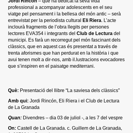
Jordi Rincón
– que ha dedicat la seva vida
professional a acompanyar adolescents en el seu
viatge pel pensament i la bellesa del món antic – serà
entrevistat per la periodista cultural
Eli Riera
. L’acte
inclourà fragments de l’obra llegits per persones
lectores EVA354 i integrants del
Club de Lectura
del
municipi. Es farà un recorregut pel món fascinant dels
clàssics, que en aquest cas és presentat a través de
trenta aforismes que han perdurat en la història i que
avui tenen molt a dir-nos, amb il.lustracions evocadores
que s’inspiren en el paisatge mediterrani.
Què:
Presentació del llibre “La saviesa dels clàssics”
Amb qui:
Jordi Rincón, Eli Riera i el Club de Lectura
de La Granada
Quan:
Divendres – dia 03 de juliol -, a les 7 del vespre
On:
Castell de La Granada. c. Guillem de La Granada,