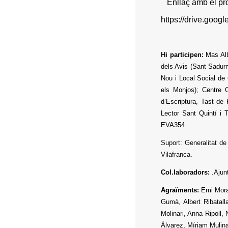
Enllaç amb el pro
https://drive.go
Hi participen:
Mas Alb
dels Avis (Sant Sadurn
Nou i Local Social de
els Monjos); Centre C
d’Escriptura, Tast de 
Lector Sant Quintí i 
EVA354.
Suport
:
Generalitat d
Vilafranca.
Col.laboradors:
.
Ajun
Agraïments:
Emi Mora
Gumà, Albert Ribatall
Molinari, Anna Ripoll,
Álvarez, Míriam Mulina