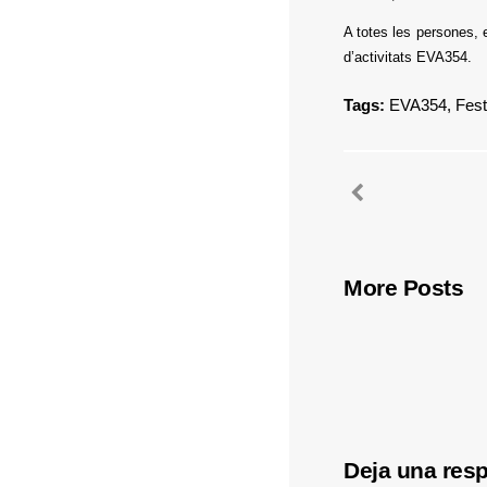
A totes les persones, e
d’activitats EVA354.
Tags:
EVA354
,
Fest
More Posts
Deja una res