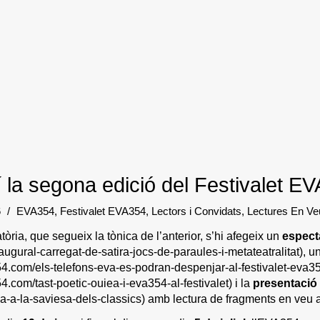
 la segona edició del Festivalet E
6
/
EVA354
,
Festivalet EVA354
,
Lectors i Convidats
,
Lectures En Veu
ria, que segueix la tònica de l’anterior, s’hi afegeix un
espect
ugural-carregat-de-satira-jocs-de-paraules-i-metateatralitat)
, u
4.com/els-telefons-eva-es-podran-despenjar-al-festivalet-eva3
.com/tast-poetic-ouiea-i-eva354-al-festivalet) i la
presentació 
a-la-saviesa-dels-classics) amb lectura de fragments en veu a