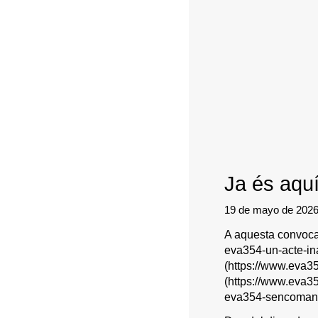
Ja és aquí
19 de mayo de 202
A aquesta convocatò
eva354-un-acte-ina
(https://www.eva35
(https://www.eva354
eva354-sencomana-