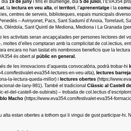
, dia
19 de juny
i fins el diumenge, dia
5 de juliol
, l’EVA354 pr
tat
, la
lectura en veu alta
, el
territori
, l’
aprenentatge
i la
comun
ies, centres de serveis, biblioteques, espais municipals diverso
Penedès – Avinyonet, Pacs, Sant Sadurní d’Anoia, Torrelavit, Sa
ts, Olèrdola, Sant Quintí de Mediona, Mediona i La Granada (per o
de les activitats seran ancapçalades per persones lectores del vo
, moltes d’elles comptaran amb la complicitat de col.lectius, ent
ra encara no han tastat els nombrosos beneficis que la lectura en
EVA354 és obert al
públic en general
.
 més de les innovacions d’aquesta convocatòria, podrà trobar-hi
4.com/festivalet-eva354-lectures-en-veu-alta)
,
lectures barrej
na-la-lectura-queda-millor)
i
lectures obertes
(https://www.eva
nacional-de-lany-981)
. També el tradicional
Clàssic al Castell d
c-el-del-castell-de-subirats) – trobada de col.lectius d’escriptors
ablo Macho
(https://www.eva354.com/festivalet-eva354-formacio-
 alta estan obertes a tothom qui li vingui de gust participar-hi.