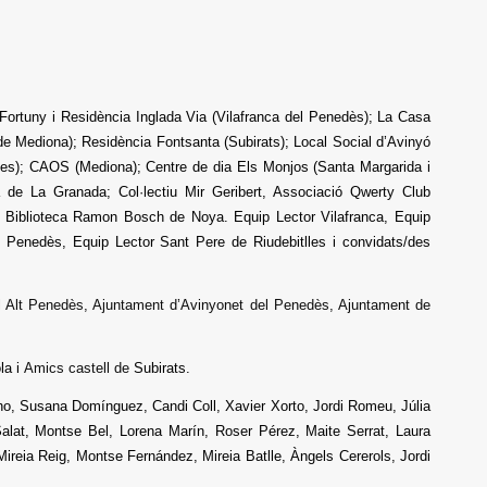
Fortuny i Residència Inglada Via (Vilafranca del Penedès); La Casa
de Mediona); Residència Fontsanta (Subirats); Local Social d’Avinyó
lles); CAOS (Mediona); Centre de dia Els Monjos (Santa Margarida i
a de La Granada; Col·lectiu Mir Geribert, Associació Qwerty Club
a Biblioteca Ramon Bosch de Noya
. Equip Lector Vilafranca, Equip
el Penedès, Equip Lector Sant Pere de Riudebitlles i convidats/des
al Alt Penedès, Ajuntament d’Avinyonet del Penedès, Ajuntament de
la i
Amics castell de
Subirats.
ho, Susana Domínguez, Candi Coll, Xavier Xorto, Jordi Romeu, Júlia
alat, Montse Bel, Lorena Marín, Roser Pérez, Maite Serrat, Laura
ireia Reig, Montse Fernández, Mireia Batlle, Àngels Cererols, Jordi