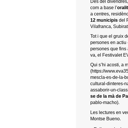
Des del divendres
com a base l’
orali
a centres, residènc
12 municipis
del 
Vilafranca, Subira
Tot i que el gruix 
persones en actiu -
persones que fins a
va, el Festivalet 
Qui s’hi acosti, a
(https://www.eva35
mescla-es-de-la-bo
cultural-dinteres-
assaborir-un-classi
se de la mà de P
pablo-macho)
.
Les lectures en veu
Montse Bueno.