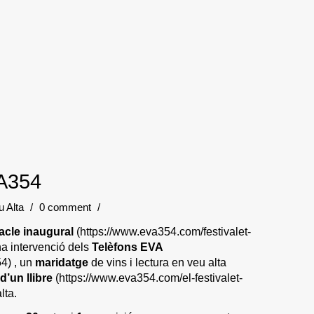
VA354
 Alta
/
0 comment
/
acle inaugural
(https://www.eva354.com/festivalet-
na intervenció dels
Telèfons EVA
54)
, un
maridatge
de vins i lectura en veu alta
d’un llibre
(https://www.eva354.com/el-festivalet-
lta.