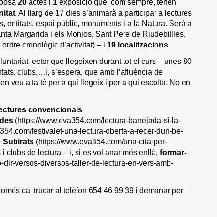
oposa
20
actes i
1
exposició que, com sempre, tenen
itat
. Al llarg de 17 dies s’animarà a participar a lectures
s, entitats, espai públic, monuments i a la Natura. Serà a
nta Margarida i els Monjos, Sant Pere de Riudebitlles,
rdre cronològic d’activitat) – i
19 localitzacions
.
luntariat lector que llegeixen durant tot el curs – unes 80
itats, clubs,…i, s’espera, que amb l’afluència de
 veu alta té per a qui llegeix i per a qui escolta. No en
lectures convencionals
ades
(https://www.eva354.com/lectura-barrejada-si-la-
354.com/festivalet-una-lectura-oberta-a-recer-dun-be-
e Subirats
(https://www.eva354.com/una-cita-per-
 i clubs de lectura – i, si es vol anar més enllà,
formar-
dir-versos-diversos-taller-de-lectura-en-vers-amb-
 Només cal trucar al telèfon 654 46 99 39 i demanar per