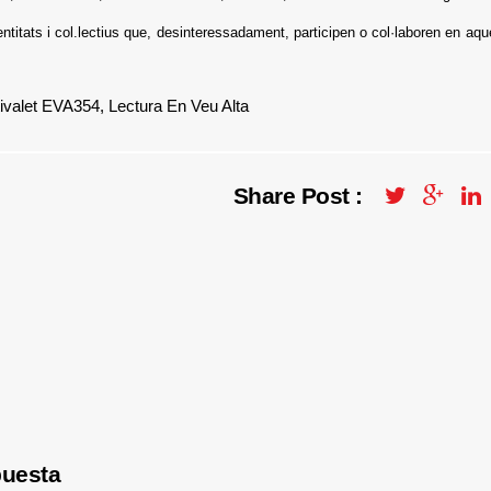
ntitats i col.lectius que, desinteressadament, participen o col·laboren en aque
ivalet EVA354
,
Lectura En Veu Alta
Share Post :
puesta