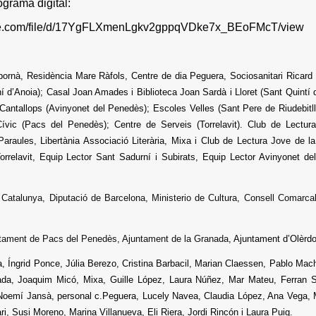
grama digital:
ogle.com/file/d/17YgFLXmenLgkv2gppqVDke7x_BEoFMcT/view
ornà, Residència Mare Ràfols, Centre de dia Peguera, Sociosanitari Ricard 
í d’Anoia); Casal Joan Amades i Biblioteca Joan Sardà i Lloret (Sant Quintí 
 Cantallops (Avinyonet del Penedès); Escoles Velles (Sant Pere de Riudebit
ívic (Pacs del Penedès); Centre de Serveis (Torrelavit). Club de Lectur
Paraules, Libertània Associació Literària, Mixa i
Club de Lectura Jove de l
Torrelavit, Equip Lector Sant Sadurní i Subirats, Equip Lector Avinyonet d
e Catalunya, Diputació de Barcelona, Ministerio de Cultura, Consell Comarc
tament de Pacs del Penedès, Ajuntament de la Granada
, Ajuntament d’Olèrdo
, Íngrid Ponce, Júlia Berezo, Cristina Barbacil, Marian Claessen, Pablo Mac
ada, Joaquim Micó, Mixa, Guille López, Laura Núñez, Mar Mateu, Ferran S
 Noemí Jansà, personal c.Peguera, Lucely Navea, Claudia López, Ana Vega, M
ri, Susi Moreno, Marina Villanueva, Eli Riera, Jordi Rincón i Laura Puig.