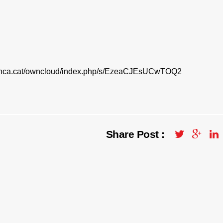
franca.cat/owncloud/index.php/s/EzeaCJEsUCwTOQ2
Share Post :