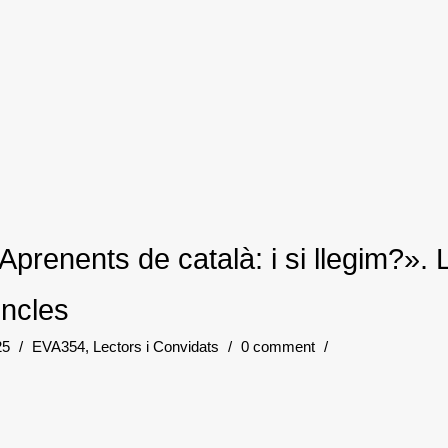
Aprenents de català: i si llegim?». 
vincles
025
/
EVA354
,
Lectors i Convidats
/
0 comment
/