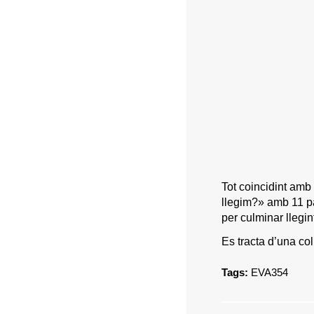
Tot coincidint amb
llegim?» amb 11 par
per culminar llegin
Es tracta d’una co
Tags:
EVA354