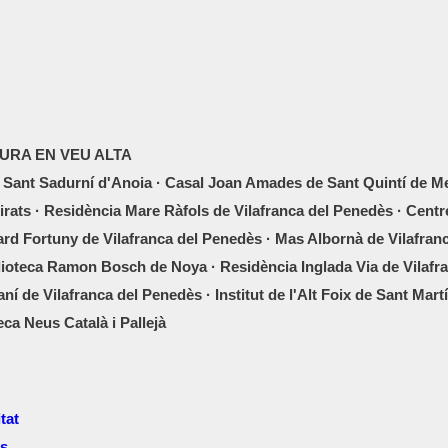
TURA EN VEU ALTA
 Sant Sadurní d'Anoia · Casal Joan Amades de Sant Quintí de Med
rats · Residència Mare Ràfols de Vilafranca del Penedès · Centr
ard Fortuny de Vilafranca del Penedès · Mas Albornà de Vilafran
blioteca Ramon Bosch de Noya · Residència Inglada Via de Vilafra
í de Vilafranca del Penedès · Institut de l'Alt Foix de Sant Martí
eca Neus Català i Pallejà
tat
es