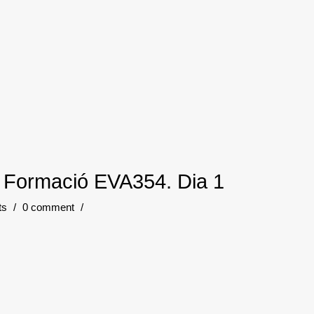
. Formació EVA354. Dia 1
ts
/
0 comment
/