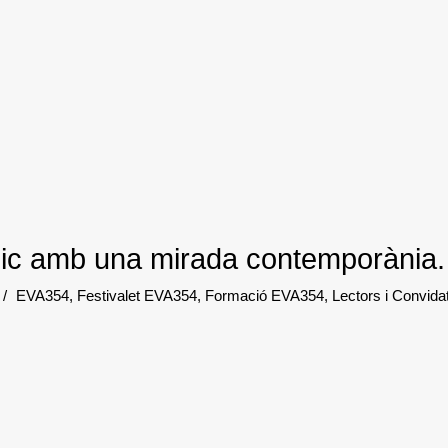
sic amb una mirada contemporània
/
EVA354
,
Festivalet EVA354
,
Formació EVA354
,
Lectors i Convida