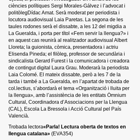
ciències polítiques Sergi Morales-Gálvez i l’advocat i
politòlegDídac Amat. Serà moderat per periodista i
locutora audiovisual Laia Paretas. La segona de les
taules rodones serà el dissabte, a les 12 del migdia a
La Gueralda, i porta per títol «Fem servir la llengua?» i
en aquest cas reunirà al realitzador audiovisual Albert
Lloreta; la guionista, còmica, presentadora i actriu
Elisenda Pineda; el filòleg, professor de secundària i
sindicalista Gerard Furest i la comunicadora i creadora
de contingut digital Laura Grau. Moderarà la periodista
Laia Colomé. El mateix dissabte, però a les 7 de la
tarda i també a La Gueralda, en l’apartat de trobada de
col.lectius, s’abordarà el tema «Organització i lluita per
la llengua», amb l’assistència de les entitats Òmnium
Cultural, Coordinadora d’Associacions per la Llengua
(CAL), Escola La Bressola i Acció Cultural pel País
Valencià.
Trobada lectora
«Parla! Lectura oberta de textos en
llengua catalana»
(EVA354)