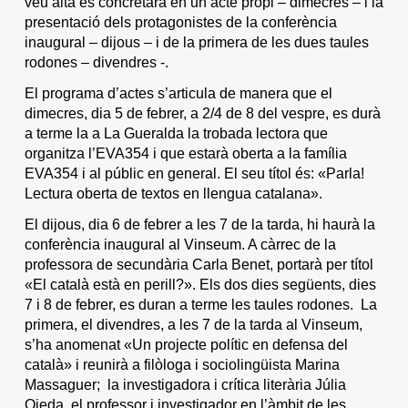
veu alta es concretarà en un acte propi – dimecres – i la
presentació dels protagonistes de la conferència
inaugural – dijous – i de la primera de les dues taules
rodones – divendres -.
El programa d’actes s’articula de manera que el
dimecres, dia 5 de febrer, a 2/4 de 8 del vespre, es durà
a terme la a La Gueralda la trobada lectora que
organitza l’EVA354 i que estarà oberta a la família
EVA354 i al públic en general. El seu títol és: «Parla!
Lectura oberta de textos en llengua catalana».
El dijous, dia 6 de febrer a les 7 de la tarda, hi haurà la
conferència inaugural al Vinseum. A càrrec de la
professora de secundària Carla Benet, portarà per títol
«El català està en perill?». Els dos dies següents, dies
7 i 8 de febrer, es duran a terme les taules rodones. La
primera, el divendres, a les 7 de la tarda al Vinseum,
s’ha anomenat «Un projecte polític en defensa del
català» i reunirà a filòloga i sociolingüista Marina
Massaguer; la investigadora i crítica literària Júlia
Ojeda, el professor i investigador en l’àmbit de les