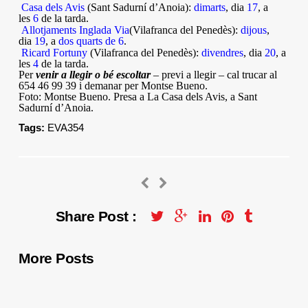
Casa dels Avis
(Sant Sadurní d’Anoia):
dimarts
, dia
17
, a
les
6
de la tarda.
Allotjaments Inglada Via
(Vilafranca del Penedès)
:
dijous
,
dia
19
, a
dos quarts de 6
.
Ricard Fortuny
(Vilafranca del Penedès):
divendres
, dia
20
, a
les
4
de la tarda.
Per
venir a llegir o bé escoltar
– previ a llegir – cal trucar al
654 46 99 39 i demanar per Montse Bueno.
Foto: Montse Bueno. Presa a La Casa dels Avis, a Sant
Sadurní d’Anoia.
Tags:
EVA354
Share Post :
More Posts