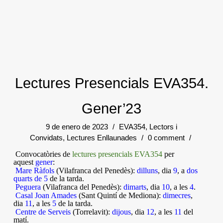
Lectures Presencials EVA354.
Gener’23
9 de enero de 2023
/
EVA354
,
Lectors i
Convidats
,
Lectures Enllaunades
/
0 comment
/
Convocatòries de
lectures presencials EVA354
per
aquest
gener
:
Mare Ràfols
(Vilafranca del Penedès):
dilluns
, dia
9
, a
dos
quarts de 5
de la tarda.
Peguera
(Vilafranca del Penedès):
dimarts
, dia
10
, a les
4
.
Casal Joan Amades
(Sant Quintí de Mediona):
dimecres
,
dia
11
, a les
5
de la tarda.
Centre de Serveis
(Torrelavit):
dijous
, dia
12
, a les
11
del
matí.