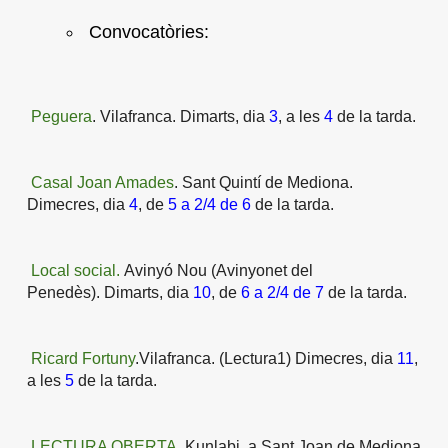
Convocatòries:
Peguera
.
Vilafranca.
Dimarts, dia
3
, a les
4
de la tarda.
Casal Joan Amades
.
Sant Quintí de Mediona
.
Dimecres, dia
4
, de
5 a 2/4 de 6
de la tarda.
Local social.
Avinyó Nou (Avinyonet del
Penedès).
Dimarts, dia
10
, de
6
a 2/4 de 7
de la tarda.
Ricard Fortuny
.
Vilafranca.
(
Lectura1) Dimecres, dia
11
,
a les
5
de la tarda.
LECTURA OBERTA.
Kunlabi, a Sant Joan de Mediona