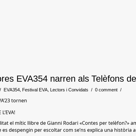
ores EVA354 narren als Telèfons de
/
EVA354
,
Festival EVA
,
Lectors i Convidats
/
0 comment
/
VA’23 tornen
 L’EVA!
litat el mític llibre de Gianni Rodari «Contes per telèfon?» a
es despengin per escoltar com se’ns explica una història a ca