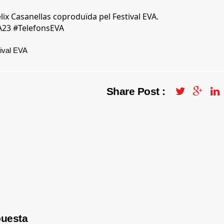
lix Casanellas coproduïda pel Festival EVA.
A23
#TelefonsEVA
ival EVA
Share Post :
puesta