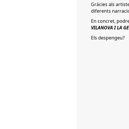
Gràcies als artis
diferents narracio
En concret, podre
VILANOVA I LA G
Els despengeu?