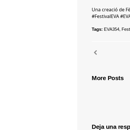
Una creació de Fè
#FestivalEVA
#EV
Tags:
EVA354
,
Fest
More Posts
Deja una res