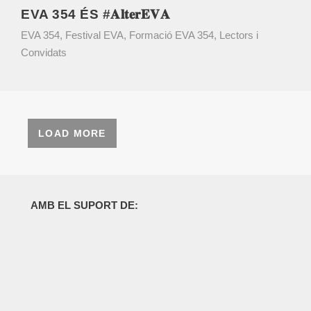
EVA 354 ÉS #𝐀𝐥𝐭𝐞𝐫𝐄𝐕𝐀
EVA 354
,
Festival EVA
,
Formació EVA 354
,
Lectors i
Convidats
LOAD MORE
AMB EL SUPORT DE: