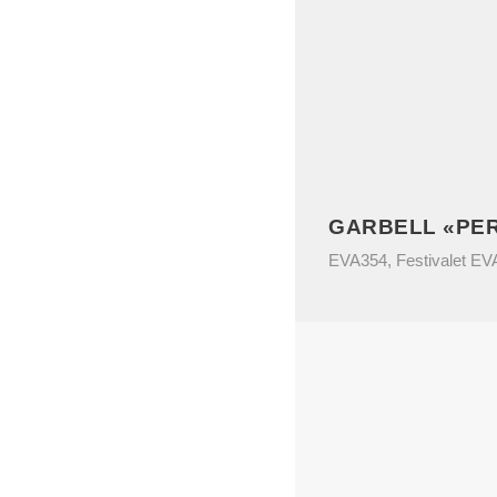
GARBELL «PER
EVA354
,
Festivalet E