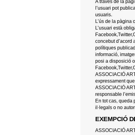
A través de la pà
l’usuari pot public
usuaris.
L’ús de la pàgina
L’usuari està obl
Facebook,Twitter,Go
concebut d’acord a
polítiques publica
informació, imatges
posi a disposició
Facebook,Twitter,
ASSOCIACIÓ ARTÍST
expressament que n
ASSOCIACIÓ ARTÍS
responsable l’emis
En tot cas, queda
il·legals o no auto
EXEMPCIÓ D
ASSOCIACIÓ ARTÍST