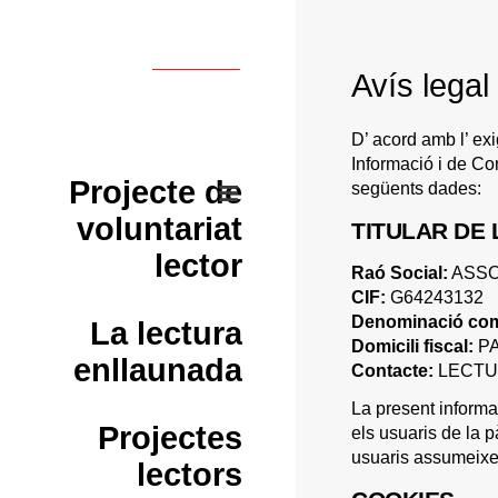
Avís legal
D’ acord amb l’ exi
Informació i de 
Projecte de
següents dades:
voluntariat
TITULAR DE
lector
Raó Social:
ASSO
CIF:
G64243132
Denominació com
La lectura
Domicili fiscal:
PA
enllaunada
Contacte:
LECTU
La present informac
Projectes
els usuaris de la
usuaris assumeixe
lectors