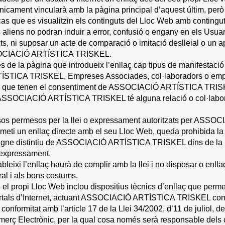
nicament vincularà amb la pàgina principal d’aquest últim, però
cas que es visualitzin els continguts del Lloc Web amb contingut
 aliens no podran induir a error, confusió o engany en els Usua
ts, ni suposar un acte de comparació o imitació deslleial o un a
SOCIACIÓ ARTÍSTICA TRISKEL.
es de la pàgina que introdueix l’enllaç cap tipus de manifestació
TICA TRISKEL, Empreses Associades, col·laboradors o emplea
a que tenen el consentiment de ASSOCIACIÓ ARTÍSTICA TRISKE
e ASSOCIACIÓ ARTÍSTICA TRISKEL té alguna relació o col·labo
sos permesos per la llei o expressament autoritzats per AS
eti un enllaç directe amb el seu Lloc Web, queda prohibida la 
signe distintiu de ASSOCIACIÓ ARTÍSTICA TRISKEL dins de la pà
i expressament.
leixi l’enllaç haurà de complir amb la llei i no disposar o enllaç
ral i als bons costums.
 el propi Lloc Web inclou dispositius tècnics d’enllaç que perme
portals d’Internet, actuant ASSOCIACIÓ ARTÍSTICA TRISKEL com
conformitat amb l’article 17 de la Llei 34/2002, d’11 de juliol, d
merç Electrònic, per la qual cosa només serà responsable dels c