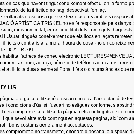
ats en cas que havent tingut coneixement efectiu, en la forma pre
formació, de la il·licitud no hagi desactivat l’enllaç.
ocs enllaçats no suposa que existeixin acords amb els responsabl
IACIÓ ARTÍSTICA TRISKEL no es fa responsable pels danys produ
zació, indisponibilitat, error i inutilitat dels continguts d’aquest
si l’Usuari tingués coneixement que els llocs enllaçats remeten 
 il·lícits o contraris a la moral haurà de posar-ho en coneixeme
ÍSTICA TRISKEL.
 s’habilita l’adreça de correu electrònic LECTURES@ENVEUAL
comunicar: nom, adreça, número de telèfon i adreça de correu el
itat il·lícita duta a terme al Portal i fets o circumstàncies que rev
D’ ÚS
 pàgina atorga la utilització d’usuari i implica l’acceptació de le
sa i condicions d’ús, si l’usuari no estigués conforme, s’abstindrà
at i es compromet a utilitzar la pàgina i els continguts de confor
al, i qualsevol altre avís contingut en aquesta pàgina, així com 
oral i bons costums generalment acceptades.
i es compromet a no transmetre, difondre o posar a la disposició