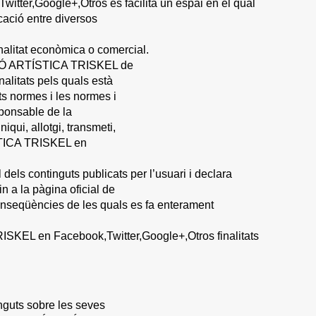
ter,Google+,Otros es facilita un espai en el qual
icació entre diversos
alitat econòmica o comercial.
IACIÓ ARTÍSTICA TRISKEL de
nalitats pels quals està
ts normes i les normes i
sponsable de la
qui, allotgi, transmeti,
ÍSTICA TRISKEL en
s continguts publicats per l’usuari i declara
n a la pàgina oficial de
eqüències de les quals es fa enterament
ISKEL en Facebook,Twitter,Google+,Otros finalitats
guts sobre les seves