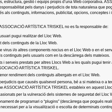
ctes, estructura, gestió i equips propis d’una Web corporativ
esponsabilitat pels danys i perjudicis de tota naturalesa que p
és als continguts, informacions, publicitat, opcions, conceptes i i
, ASSOCIACIÓ ARTÍSTICA TRISKEL no es fa responsable de:
usuari pugui realitzar del Lloc Web.
at dels continguts de la Lloc Web.
e virus i/o altres components nocius en el Lloc Web o en el servi
els continguts pels usuaris com en la descàrrega dels mateixos.
s i serveis prestats per altres Llocs Web a les quals pugui tenir
 ASSOCIACIÓ ARTÍSTICA TRISKEL.
enor rendiment dels continguts albergats en el Lloc Web.
perjudicis que causés qualsevol persona, bé a si mateixa o a ter
 que ASSOCIACIÓ ARTÍSTICA TRISKEL estableix en aquest Llo
asionats per la vulneració dels sistemes de seguretat del Ll
onament de programari o “plugins” (descàrrega que pogués realitz
necessari per a la visualització o escolta de determinats contin