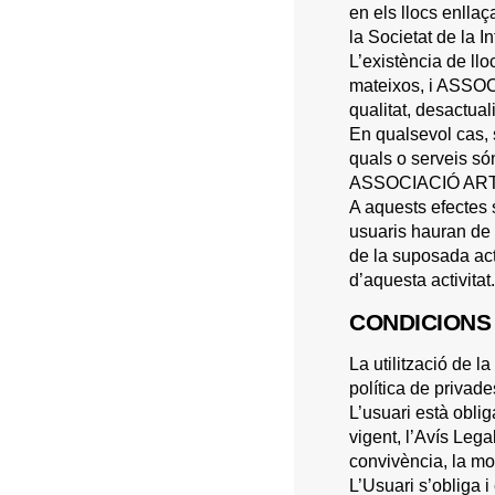
en els llocs enllaç
la Societat de la In
L’existència de ll
mateixos, i ASSOC
qualitat, desactuali
En qualsevol cas, 
quals o serveis són
ASSOCIACIÓ ART
A aquests efectes
usuaris hauran de 
de la suposada activ
d’aquesta activitat.
CONDICIONS 
La utilització de la
política de privade
L’usuari està oblig
vigent, l’Avís Leg
convivència, la m
L’Usuari s’obliga 