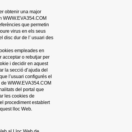
er obtenir una major
ades en WWW.EVA354.COM
eferències que permetin
loure virus en els seus
disc dur de l’ usuari des
s cookies empleades en
acceptar o rebutjar per
okie i decidir en aquest
ar la secció d’ajuda del
ue l’usuari configurés el
okies de WWW.EVA354.COM
alitats del portal que
nar les cookies de
l procediment establert
quest lloc Web.
 Web al Lloc Web de