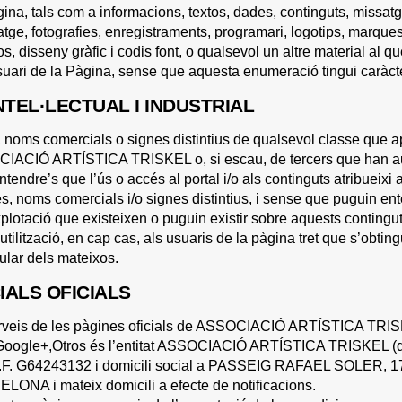
ina, tals com a informacions, textos, dades, continguts, missatge
atge, fotografies, enregistraments, programari, logotips, marques
s, disseny gràfic i codis font, o qualsevol un altre material al q
uari de la Pàgina, sense que aquesta enumeració tingui caràcter
NTEL·LECTUAL I INDUSTRIAL
 noms comercials o signes distintius de qualsevol classe que a
CIACIÓ ARTÍSTICA TRISKEL o, si escau, de tercers que han auto
endre’s que l’ús o accés al portal i/o als continguts atribueixi a
, noms comercials i/o signes distintius, i sense que puguin ente
plotació que existeixen o puguin existir sobre aquests continguts
 utilització, en cap cas, als usuaris de la pàgina tret que s’obtin
itular dels mateixos.
IALS OFICIALS
erveis de les pàgines oficials de ASSOCIACIÓ ARTÍSTICA TRISK
Google+,Otros és l’entitat ASSOCIACIÓ ARTÍSTICA TRISKEL (d
F. G64243132 i domicili social a PASSEIG RAFAEL SOLER,
A i mateix domicili a efecte de notificacions.