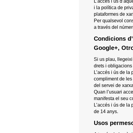
L’accés i ús d’aqu
i la política de pr
plataformes de xar
Per qualsevol co
a través del núm
Condicions d’
Google+, Otr
Si us plau, llegei
drets i obligacio
L’accés i ús de l
compliment de les 
del servei de xarxa
Quan l’usuari acc
manifesta el seu c
L’accés i ús de l
de 14 anys.
Usos permesos