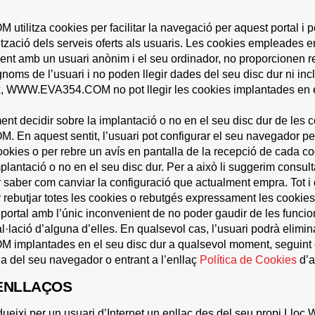
litza cookies per facilitar la navegació per aquest portal i p
alització dels serveis oferts als usuaris. Les cookies emple
nt amb un usuari anònim i el seu ordinador, no proporcionen r
noms de l’usuari i no poden llegir dades del seu disc dur ni inc
x, WWW.EVA354.COM no pot llegir les cookies implantades en el 
ement decidir sobre la implantació o no en el seu disc dur de le
 aquest sentit, l’usuari pot configurar el seu navegador per 
ookies o per rebre un avís en pantalla de la recepció de cada co
lantació o no en el seu disc dur. Per a això li suggerim consult
saber com canviar la configuració que actualment empra. Tot i q
 rebutjar totes les cookies o rebutgés expressament les co
portal amb l’únic inconvenient de no poder gaudir de les funcion
al·lació d’alguna d’elles. En qualsevol cas, l’usuari podrà elimi
plantades en el seu disc dur a qualsevol moment, seguint e
da del seu navegador o entrant a l’enllaç
Política de Cookies
d’a
 ENLLAÇOS
dueixi per un usuari d’Internet un enllaç des del seu propi Lloc