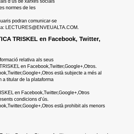
als d’ús de xarxes socials
 les normes de les
uaris podran comunicar-se
ectrònica: LECTURES@ENVEUALTA.COM.
TICA TRISKEL en Facebook, Twitter,
formació relativa als seus
 TRISKEL en Facebook,Twitter,Google+,Otros.
k,Twitter,Google+,Otros està subjecte a més al
 titular de la plataforma
RISKEL en Facebook,Twitter,Google+,Otros
esents condicions d’ús.
,Twitter,Google+,Otros està prohibit als menors