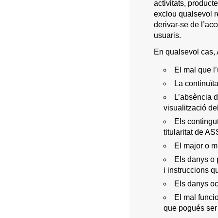
activitats, produ
exclou qualsevol r
derivar-se de l’acc
usuaris.
En qualsevol cas
El mal que l’
La continuït
L’absència d
visualització d
Els contingut
titularitat de
El major o m
Els danys o 
i instruccions
Els danys oc
El mal funci
que pogués ser 