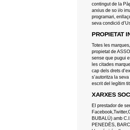
contingut de la Pàg
arxius de so i/o im
programari, enllaço
seva condició d’Us
PROPIETAT I
Totes les marques,
propietat de ASSO
sense que pugui ent
les citades marques
cap dels drets d’ex
s’autoritza la seva
escrit del legítim t
XARXES SOC
El prestador de s
Facebook,Twitter,
BUBALÚ) amb C.I.
PENEDÈS, BARCELON