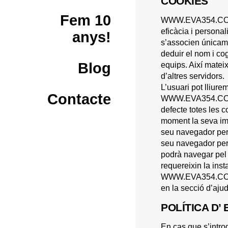
COOKIES
Fem 10
WWW.EVA354.COM uti
eficàcia i person
anys!
s’associen únicame
deduir el nom i cog
Blog
equips. Així matei
d’altres servidors.
L’usuari pot lliur
Contacte
WWW.EVA354.COM. En
defecte totes les c
moment la seva imp
seu navegador per 
seu navegador per
podrà navegar pel 
requereixin la inst
WWW.EVA354.COM im
en la secció d’aju
POLÍTICA D’
En cas que s’intro