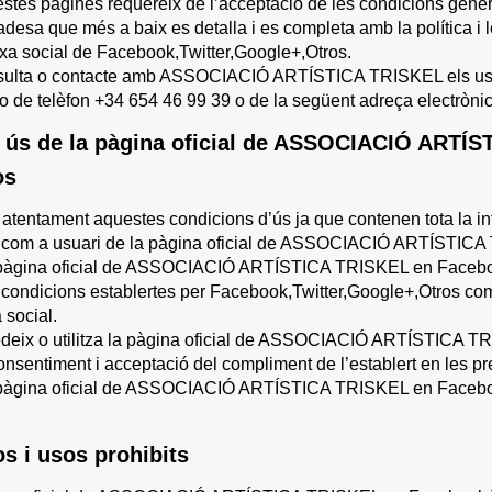
estes pàgines requereix de l’acceptació de les condicions gener
ivadesa que més a baix es detalla i es completa amb la política i
xa social de Facebook,Twitter,Google+,Otros.
nsulta o contacte amb ASSOCIACIÓ ARTÍSTICA TRISKEL els us
ero de telèfon +34 654 46 99 39 o de la següent adreça el
 ús de la pàgina oficial de ASSOCIACIÓ ARTÍS
os
xi atentament aquestes condicions d’ús ja que contenen tota la in
ns com a usuari de la pàgina oficial de ASSOCIACIÓ ARTÍSTICA
a pàgina oficial de ASSOCIACIÓ ARTÍSTICA TRISKEL en Faceboo
condicions establertes per Facebook,Twitter,Google+,Otros com a
 social.
edeix o utilitza la pàgina oficial de ASSOCIACIÓ ARTÍSTICA T
onsentiment i acceptació del compliment de l’establert en les pr
a pàgina oficial de ASSOCIACIÓ ARTÍSTICA TRISKEL en Facebook
 i usos prohibits