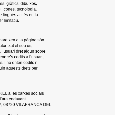
s, gràfics, dibuixos,
, icones, tecnologia,
ue tingués accés en la
 limitatiu.
pareixen a la pàgina són
ritzat el seu ús,
 l’usuari dret algun sobre
ndre’s cedits a l’usuari,
. I no entén cedits ni
guin aquests drets per
EL a les xarxes socials
’ara endavant
 17, 08720 VILAFRANCA DEL