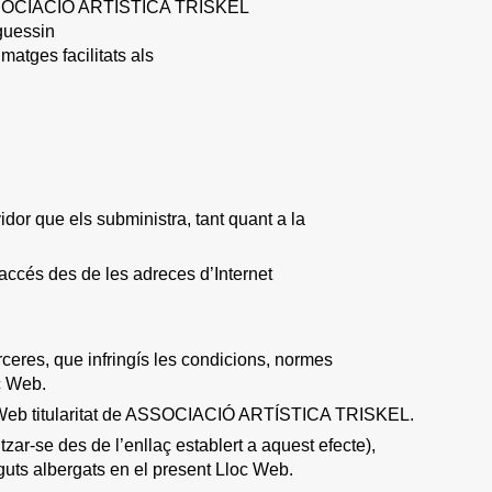
a. ASSOCIACIÓ ARTÍSTICA TRISKEL
oguessin
matges facilitats als
dor que els subministra, tant quant a la
 accés des de les adreces d’Internet
ceres, que infringís les condicions, normes
c Web.
oc Web titularitat de ASSOCIACIÓ ARTÍSTICA TRISKEL.
ar-se des de l’enllaç establert a aquest efecte),
guts albergats en el present Lloc Web.