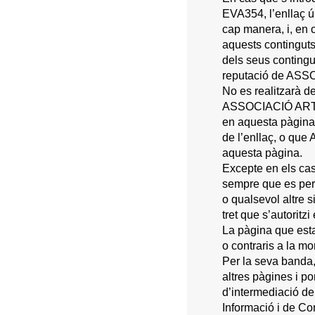
EVA354, l’enllaç ú
cap manera, i, en 
aquests continguts
dels seus contingu
reputació de AS
No es realitzarà d
ASSOCIACIÓ ARTÍS
en aquesta pàgin
de l’enllaç, o qu
aquesta pàgina.
Excepte en els ca
sempre que es perm
o qualsevol altre 
tret que s’autoritz
La pàgina que estab
o contraris a la mo
Per la seva banda,
altres pàgines i 
d’intermediació de 
Informació i de Co