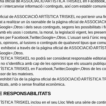
gina oficial de ASSOCIACIÓ ARTÍSTICA TRISKEL en Facebook,Twit
ar i intercanviar informació i continguts, així com establir comun
 oficial de ASSOCIACIÓ ARTÍSTICA TRISKEL no pot tenir una fin
igat a realitzar un ús raonable de la pàgina oficial de ASSOC
ogle+,Otros i dels seus continguts, segons les possibilitats i fi
mb els usos i costums, la moral, la legislació vigent, les presen
des per Facebook,Twitter,Google+,Otros. L’usuari serà l’únic re
, opinions, al·lusions o continguts de qualsevol tipus que comuni
 o exhibeixi a través de la pàgina oficial de ASSOCIACIÓ ART
Google+,Otros.
ICA TRISKEL no podrà ser considerat responsable editorial del
o s’identifica amb cap de les opinions que els usuaris publiqui
TICA TRISKEL en Facebook,Twitter,Google+,Otros de les cons
sor de les mateixes.
 prohibit l’ús de la pàgina oficial de ASSOCIACIÓ ARTÍSTICA TR
ritzats, amb o sense finalitat econòmica.
E RESPONSABILITATS
ICA TRISKEL inclou en el seu Lloc Web una sèrie de contin