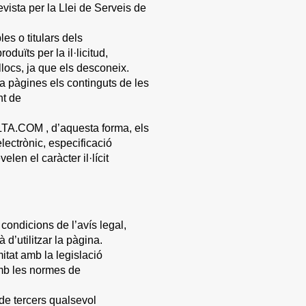
vista per la Llei de Serveis de
es o titulars dels
ïts per la il·licitud,
s llocs, ja que els desconeix.
a pàgines els continguts de les
nt de
TA.COM , d’aquesta forma, els
ectrònic, especificació
elen el caràcter il·lícit
s condicions de l’avís legal,
 d’utilitzar la pàgina.
mitat amb la legislació
amb les normes de
 de tercers qualsevol