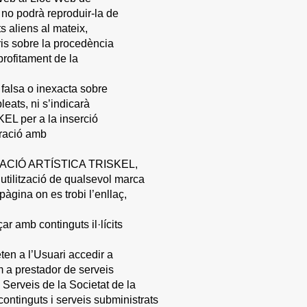
 no podrà reproduir-la de
s aliens al mateix,
ris sobre la procedència
profitament de la
 falsa o inexacta sobre
ts, ni s’indicarà
L per a la inserció
ració amb
SOCIACIÓ ARTÍSTICA TRISKEL,
utilització de qualsevol marca
gina on es trobi l’enllaç,
ar amb continguts il·lícits
ten a l’Usuari accedir a
 a prestador de serveis
e Serveis de la Societat de la
ontinguts i serveis subministrats