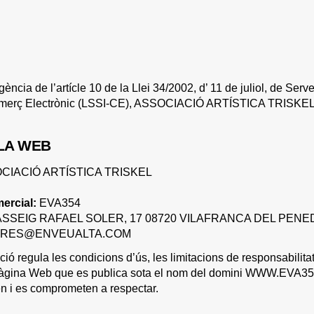
gència de l’artícle 10 de la Llei 34/2002, d’ 11 de juliol, de Serve
Comerç Electrònic (LSSI-CE), ASSOCIACIÓ ARTÍSTICA TRISKEL 
 LA WEB
CIACIÓ ARTÍSTICA TRISKEL
ercial:
EVA354
SSEIG RAFAEL SOLER, 17 08720 VILAFRANCA DEL PENE
RES@ENVEUALTA.COM
ió regula les condicions d’ús, les limitacions de responsabilitat
 pàgina Web que es publica sota el nom del domini WWW.EVA35
n i es comprometen a respectar.